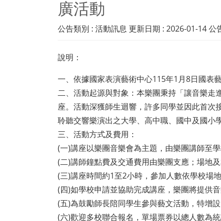
廣活動
公告類別 : 活動訊息 更新日期 : 2026-01-14 公告期間 
說明：
一、依據國家表演藝術中心115年1月8日國表藝樂
二、活動起源與對象：本樂團秉持「讓音樂走
座。活動深獲師生迴響，許多同學並因此首次接
聆聽交響樂演出之大學、高中職、國中及國小
三、活動方式及費用：
(一)講座以樂團音樂會為主題，由樂團講師至
(二)講師鐘點費及交通費用由樂團支應；場地
(三)講座時間約1至2小時，參加人數依學校場
(四)如學校申請並協助完成講座，樂團將提供音
(五)為鼓勵師長陪同學生參與藝文活動，特增
(六)歡迎多校聯合報名，單場票券以總人數為統