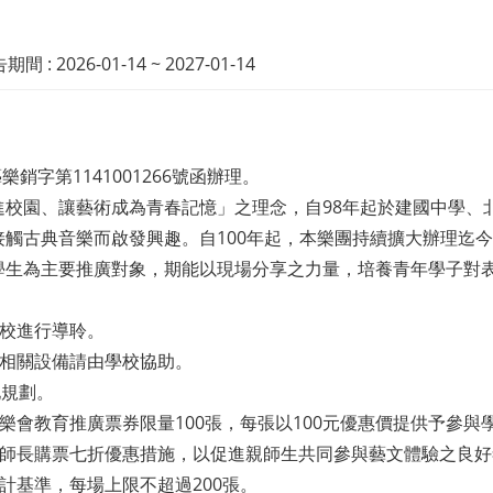
: 2026-01-14 ~ 2027-01-14
銷字第1141001266號函辦理。
進校園、讓藝術成為青春記憶」之理念，自98年起於建國中學、
觸古典音樂而啟發興趣。自100年起，本樂團持續擴大辦理迄
學生為主要推廣對象，期能以現場分享之力量，培養青年學子對
學校進行導聆。
及相關設備請由學校協助。
地規劃。
樂會教育推廣票券限量100張，每張以100元優惠價提供予參與
設師長購票七折優惠措施，以促進親師生共同參與藝文體驗之良
計基準，每場上限不超過200張。