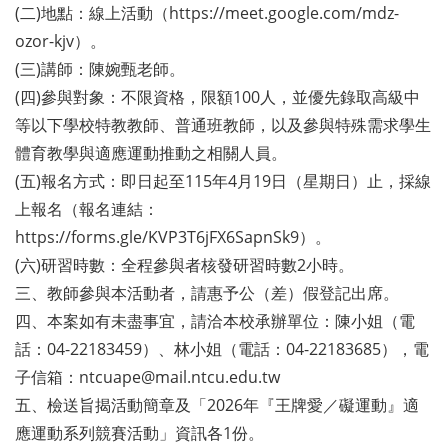
(二)地點：線上活動（https://meet.google.com/mdz-
ozor-kjv）。
(三)講師：陳婉甄老師。
(四)參與對象：不限資格，限額100人，並優先錄取高級中
等以下學校特教教師、普通班教師，以及參與特殊需求學生
體育教學與適應運動推動之相關人員。
(五)報名方式：即日起至115年4月19日（星期日）止，採線
上報名（報名連結：
https://forms.gle/KVP3T6jFX6SapnSk9）。
(六)研習時數：全程參與者核發研習時數2小時。
三、教師參與本活動者，請惠予公（差）假登記出席。
四、本案如有未盡事宜，請洽本校承辦單位：陳小姐（電
話：04-22183459）、林小姐（電話：04-22183685），電
子信箱：ntcuape@mail.ntcu.edu.tw
五、檢送旨揭活動簡章及「2026年『王牌愛／礙運動』適
應運動系列競賽活動」資訊各1份。