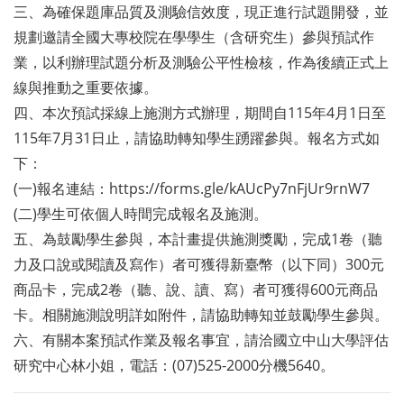
三、為確保題庫品質及測驗信效度，現正進行試題開發，並
規劃邀請全國大專校院在學學生（含研究生）參與預試作
業，以利辦理試題分析及測驗公平性檢核，作為後續正式上
線與推動之重要依據。
四、本次預試採線上施測方式辦理，期間自115年4月1日至
115年7月31日止，請協助轉知學生踴躍參與。報名方式如
下：
(一)報名連結：https://forms.gle/kAUcPy7nFjUr9rnW7
(二)學生可依個人時間完成報名及施測。
五、為鼓勵學生參與，本計畫提供施測獎勵，完成1卷（聽
力及口說或閱讀及寫作）者可獲得新臺幣（以下同）300元
商品卡，完成2卷（聽、說、讀、寫）者可獲得600元商品
卡。相關施測說明詳如附件，請協助轉知並鼓勵學生參與。
六、有關本案預試作業及報名事宜，請洽國立中山大學評估
研究中心林小姐，電話：(07)525-2000分機5640。