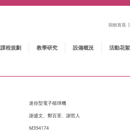
回校首頁
課程規劃
教學研究
設備概況
活動花絮
迷你型電子槌球機
謝盛文、鄭百荃、謝哲人
M394174